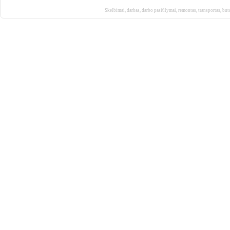
Skelbimai
,
darbas
,
darbo pasiūlymai
,
remontas
,
transportas
,
but