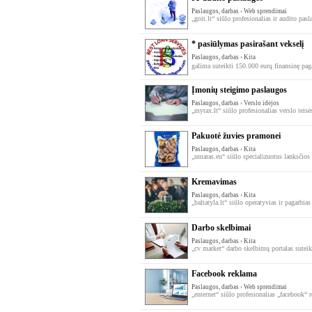
Paslaugos, darbas › Web sprendimai
„goit.lt“ siūlo profesionalias it audito pasl
* pasiūlymas pasirašant vekselį
Paslaugos, darbas › Kita
galima suteikti 150.000 eurų finansinę pag
Įmonių steigimo paslaugos
Paslaugos, darbas › Verslo idėjos
„mytax.lt“ siūlo profesionalias verslo teisės
Pakuotė žuvies pramonei
Paslaugos, darbas › Kita
„umaras.eu“ siūlo specializuotus lanksčio
Kremavimas
Paslaugos, darbas › Kita
„baltatyla.lt“ siūlo operatyvias ir pagarbias
Darbo skelbimai
Paslaugos, darbas › Kita
„cv market“ darbo skelbimų portalas suteiki
Facebook reklama
Paslaugos, darbas › Web sprendimai
„enternet“ siūlo profesionalias „facebook“ r