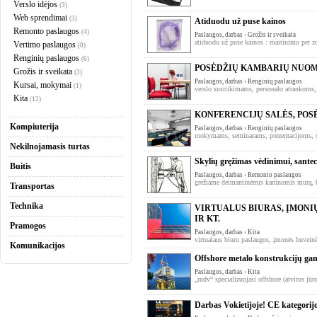
Verslo idėjos
(3)
Web sprendimai
(3)
Atiduodu už puse kainos
Remonto paslaugos
(4)
Paslaugos, darbas › Grožis ir sveikata
atiduodu už puse kainos : maitinimo per zon
Vertimo paslaugos
(0)
Renginių paslaugos
(6)
POSĖDŽIŲ KAMBARIŲ NUOM
Grožis ir sveikata
(3)
Paslaugos, darbas › Renginių paslaugos
Kursai, mokymai
(1)
verslo susitikimams, personalo atrankoms, 
Kita
(12)
KONFERENCIJŲ SALĖS, PO
Kompiuterija
Paslaugos, darbas › Renginių paslaugos
mokymams, seminarams, prezentacijoms, su
Nekilnojamasis turtas
Skylių gręžimas vėdinimui, santec
Buitis
Paslaugos, darbas › Remonto paslaugos
grežiame deimantinėmis karūnomis murą, b
Transportas
Technika
VIRTUALUS BIURAS, ĮMONI
IR KT.
Pramogos
Paslaugos, darbas › Kita
virtualaus biuro paslaugos, įmonės buveinės
Komunikacijos
Offshore metalo konstrukcijų g
Paslaugos, darbas › Kita
„rndv“ specializuojasi offshore (atviros jū
Darbas Vokietijoje! CE kategorijo