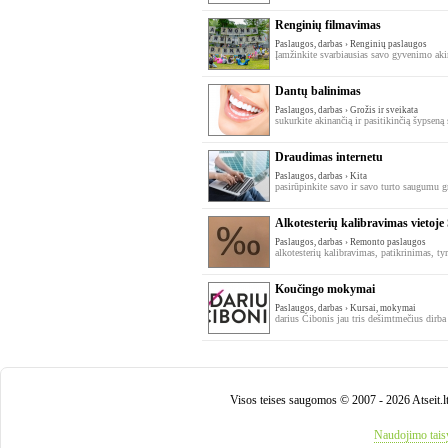
Renginių filmavimas
Paslaugos, darbas › Renginių paslaugos
Įamžinkite svarbiausias savo gyvenimo akim
Dantų balinimas
Paslaugos, darbas › Grožis ir sveikata
sukurkite akinančią ir pasitikinčią šypseną
Draudimas internetu
Paslaugos, darbas › Kita
pasirūpinkite savo ir savo turto saugumu gre
Alkotesterių kalibravimas vietoje
Paslaugos, darbas › Remonto paslaugos
alkotesterių kalibravimas, patikrinimas, ty
Koučingo mokymai
Paslaugos, darbas › Kursai, mokymai
darius Čibonis jau tris dešimtmečius dirba 
Visos teises saugomos © 2007 - 2026 Atseit.l
Naudojimo tais