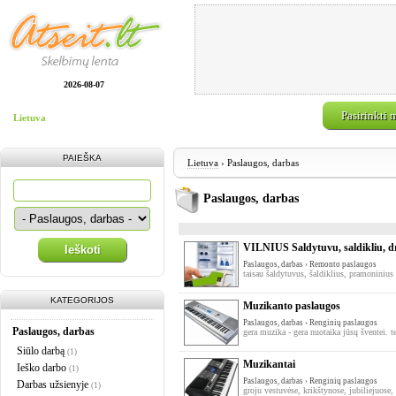
2026-08-07
Pasirinkti 
Lietuva
PAIEŠKA
Lietuva
› Paslaugos, darbas
Paslaugos, darbas
VILNIUS Saldytuvu, saldikliu, d
Ieškoti
Paslaugos, darbas › Remonto paslaugos
taisau šaldytuvus, šaldiklius, pramoninius 
KATEGORIJOS
Muzikanto paslaugos
Paslaugos, darbas › Renginių paslaugos
Paslaugos, darbas
gera muzika - gera nuotaika jūsų šventei. 
Siūlo darbą
(1)
Muzikantai
Ieško darbo
(1)
Paslaugos, darbas › Renginių paslaugos
Darbas užsienyje
(1)
groju vestuvėse, krikštynose, jubiliejuose, 