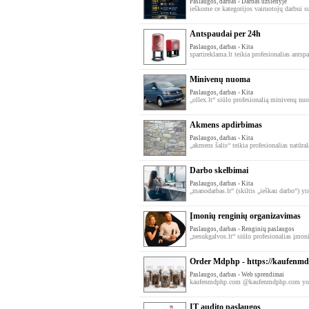
Paslaugos, darbas › Darbas užsienyje
ieškome ce kategorijos vairuotojų darbui su
Antspaudai per 24h
Paslaugos, darbas › Kita
spartireklama.lt teikia profesionalias ants
Minivenų nuoma
Paslaugos, darbas › Kita
„ollex.lt“ siūlo profesionalią minivenų nu
Akmens apdirbimas
Paslaugos, darbas › Kita
„akmens šalis“ teikia profesionalias natūra
Darbo skelbimai
Paslaugos, darbas › Kita
„manodarbas.lt“ (skiltis „ieškau darbo“) yra
Įmonių renginių organizavimas
Paslaugos, darbas › Renginių paslaugos
„nesukgalvos.lt“ siūlo profesionalias įmon
Order Mdphp - https://kaufenmd
Paslaugos, darbas › Web sprendimai
kaufenmdphp.com @kaufenmdphp.com your o
IT audito paslaugos