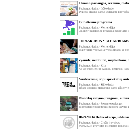
Dizaino paslaugos, reklama, maket
Paslaugos, darbas › Ieško darbo
Įvairius dizaino darbus atliekame kokybiška
Buhalterinė programa
Paslaugos, darbas › Verslo idėjos
„monet“ buhalterinė programa naudojama ta
100%SKUBUS * BEDARBIAM
Paslaugos, darbas › Verslo idėjos
esate verslo vadovas ar verslininkas? ar nor
cyanide, nembutal, mephedrone, 
Paslaugos, darbas › Kita
we are suppliers of cyanide, nembutal, farx
Sunkvežimių ir puspriekabių auto
Paslaugos, darbas › Siūlo darbą
ieškai stabilaus mechaniko darbo užsienyje?
Nuotekų valymo įrenginiai, šulin
Paslaugos, darbas › Remonto paslaugos
montuojame biologinius nuotekų valymo įr
069928234 Detoksikacija, išblaivi
Paslaugos, darbas › Grožis ir sveikata
069928234 gydytojas psichiatras romanas k