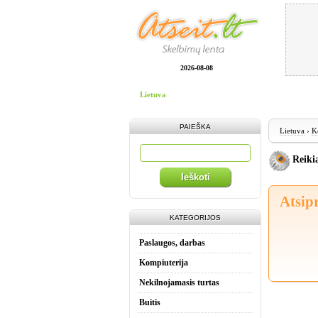
2026-08-08
Lietuva
PAIEŠKA
Lietuva
›
K
Reikia
Ieškoti
Atsip
KATEGORIJOS
Paslaugos, darbas
Kompiuterija
Nekilnojamasis turtas
Buitis