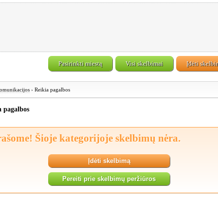
Pasirinkti miestą
Visi skelbimai
Įdėti skelb
omunikacijos
› Reikia pagalbos
 pagalbos
rašome! Šioje kategorijoje skelbimų nėra.
Įdėti skelbimą
Pereiti prie skelbimų peržiūros