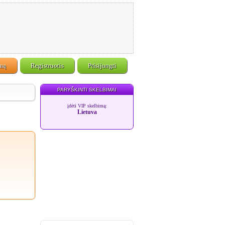
imą
Registruotis
Prisijungti
PARYŠKINTI SKELBIMAI
įdėti VIP skelbimą:
Lietuva