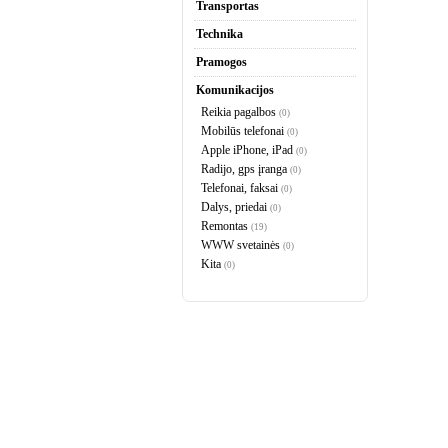
Transportas
Technika
Pramogos
Komunikacijos
Reikia pagalbos
(0)
Mobilūs telefonai
(0)
Apple iPhone, iPad
(0)
Radijo, gps įranga
(0)
Telefonai, faksai
(0)
Dalys, priedai
(0)
Remontas
(19)
WWW svetainės
(0)
Kita
(0)