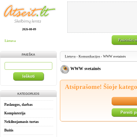
2026-08-09
Pasirinkti 
Lietuva
PAIEŠKA
Lietuva
›
Komunikacijos
› WWW svetainės
WWW svetainės
Ieškoti
Atsiprašome! Šioje katego
KATEGORIJOS
Paslaugos, darbas
Pereiti 
Kompiuterija
Nekilnojamasis turtas
Buitis