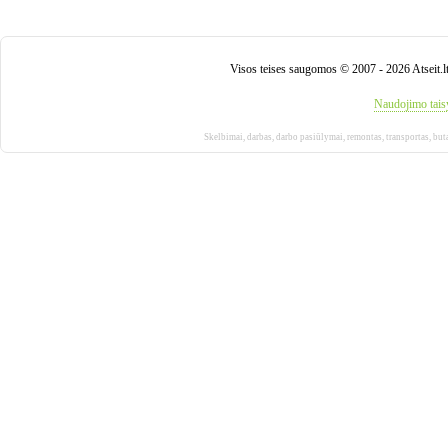
Visos teises saugomos © 2007 - 2026 Atseit.l
Naudojimo tais
Skelbimai
,
darbas
,
darbo pasiūlymai
,
remontas
,
transportas
,
but