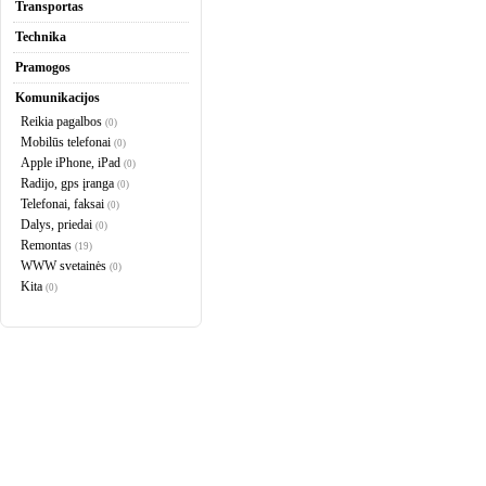
Transportas
Technika
Pramogos
Komunikacijos
Reikia pagalbos
(0)
Mobilūs telefonai
(0)
Apple iPhone, iPad
(0)
Radijo, gps įranga
(0)
Telefonai, faksai
(0)
Dalys, priedai
(0)
Remontas
(19)
WWW svetainės
(0)
Kita
(0)