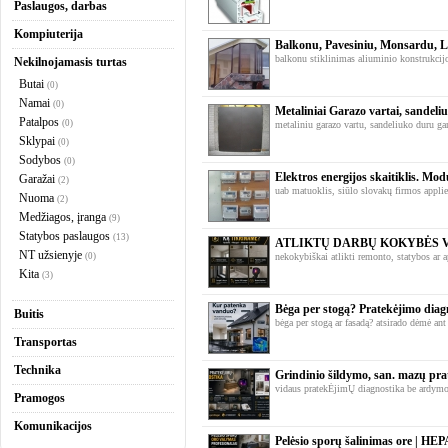
Paslaugos, darbas
Kompiuterija
Balkonu, Pavesiniu, Monsardu, Lod
balkonu stiklinimas aliuminio konstrukcijo
Nekilnojamasis turtas
Butai
(0)
Namai
(0)
Metaliniai Garazo vartai, sandeli
Patalpos
(0)
metaliniu garazo vartu, sandeliuko duru g
Sklypai
(0)
Sodybos
(0)
Elektros energijos skaitiklis. Modu
Garažai
(2)
uab matuoklis, siūlo slovakų firmos applied
Nuoma
(2)
Medžiagos, įranga
(9)
Statybos paslaugos
(13)
ATLIKTŲ DARBŲ KOKYBĖS 
NT užsienyje
(0)
nekokybiškai atlikti remonto, statybos ar a
Kita
(3)
Bėga per stogą? Pratekėjimo dia
Buitis
bėga per stogą ar fasadą? atsirado dėmė ant
Transportas
Technika
Grindinio šildymo, san. mazų pra
vidaus pratekĖjimŲ diagnostika be ardymo 
Pramogos
Komunikacijos
Pelėsio sporų šalinimas ore | HE