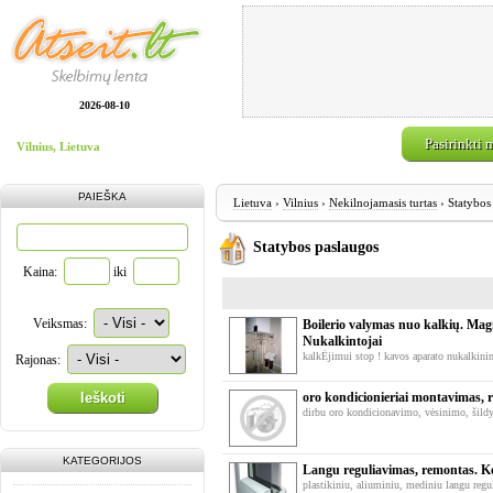
2026-08-10
Pasirinkti 
Vilnius, Lietuva
PAIEŠKA
Lietuva
›
Vilnius
›
Nekilnojamasis turtas
› Statybos
Statybos paslaugos
Kaina:
iki
Veiksmas:
Boilerio valymas nuo kalkių. Magne
Nukalkintojai
kalkĖjimui stop ! kavos aparato nukalkinima
Rajonas:
Ieškoti
oro kondicionieriai montavimas, 
dirbu oro kondicionavimo, vėsinimo, šildy
KATEGORIJOS
Langu reguliavimas, remontas. Kok
plastikiniu, aliuminiu, mediniu langu regu