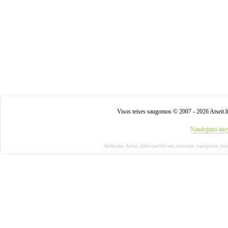
Visos teises saugomos © 2007 - 2026 Atseit.l
Naudojimo tais
Skelbimai
,
darbas
,
darbo pasiūlymai
,
remontas
,
transportas
,
but