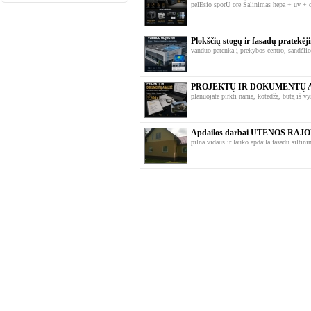
pelĖsio sporŲ ore Šalinimas hepa + uv + oz
Plokščių stogų ir fasadų pratekė
vanduo patenka į prekybos centro, sandėlio
PROJEKTŲ IR DOKUMENTŲ 
planuojate pirkti namą, kotedžą, butą iš vys
Apdailos darbai UTENOS RAJ
pilna vidaus ir lauko apdaila fasadu siltini