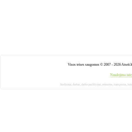
Visos teises saugomos © 2007 - 2026 Atseit.l
Naudojimo tais
Skelbimai
,
darbas
,
darbo pasiūlymai
,
remontas
,
transportas
,
but