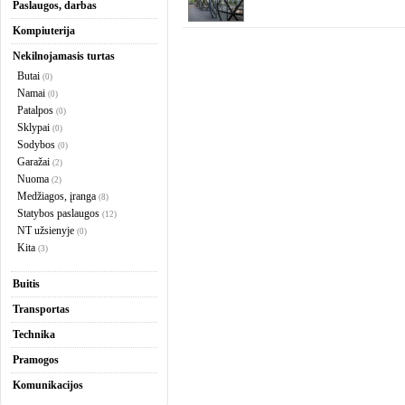
Paslaugos, darbas
Kompiuterija
Nekilnojamasis turtas
Butai
(0)
Namai
(0)
Patalpos
(0)
Sklypai
(0)
Sodybos
(0)
Garažai
(2)
Nuoma
(2)
Medžiagos, įranga
(8)
Statybos paslaugos
(12)
NT užsienyje
(0)
Kita
(3)
Buitis
Transportas
Technika
Pramogos
Komunikacijos