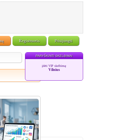
imą
Registruotis
Prisijungti
PARYŠKINTI SKELBIMAI
įdėti VIP skelbimą:
Vilnius