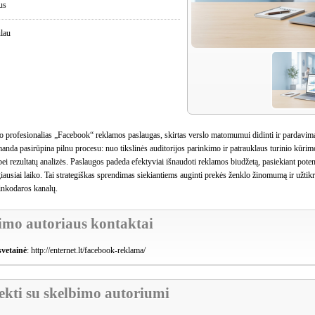
ius
ūlau
lo profesionalias „Facebook“ reklamos paslaugas, skirtas verslo matomumui didinti ir pardavima
anda pasirūpina pilnu procesu: nuo tikslinės auditorijos parinkimo ir patrauklaus turinio kūrim
i rezultatų analizės. Paslaugos padeda efektyviai išnaudoti reklamos biudžetą, pasiekiant potenci
iausiai laiko. Tai strategiškas sprendimas siekiantiems auginti prekės ženklo žinomumą ir užtikrin
inkodaros kanalų.
imo autoriaus kontaktai
svetainė
:
http://enternet.lt/facebook-reklama/
iekti su skelbimo autoriumi