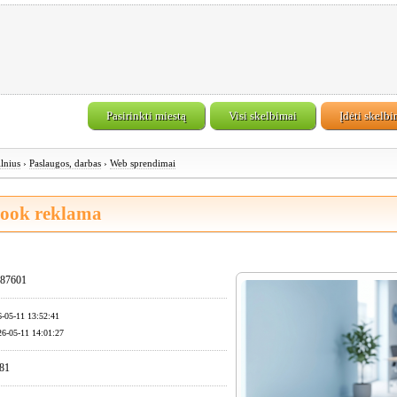
Pasirinkti miestą
Visi skelbimai
Įdėti skelb
ilnius
›
Paslaugos, darbas
›
Web sprendimai
ook reklama
87601
6-05-11 13:52:41
26-05-11 14:01:27
 81