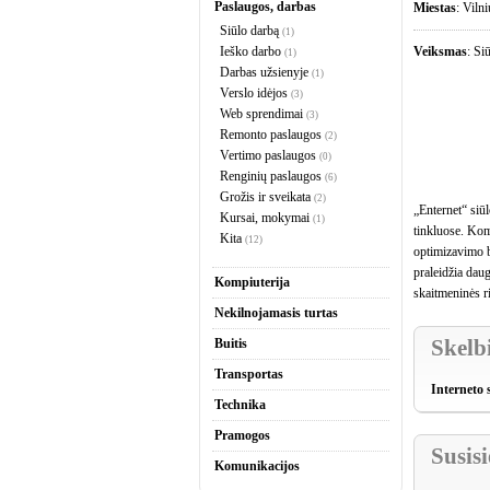
Paslaugos, darbas
Miestas
: Viln
Siūlo darbą
(1)
Ieško darbo
Veiksmas
: Si
(1)
Darbas užsienyje
(1)
Verslo idėjos
(3)
Web sprendimai
(3)
Remonto paslaugos
(2)
Vertimo paslaugos
(0)
Renginių paslaugos
(6)
Grožis ir sveikata
(2)
„Enternet“ siū
Kursai, mokymai
(1)
tinkluose. Kom
Kita
(12)
optimizavimo be
praleidžia daug
Kompiuterija
skaitmeninės r
Nekilnojamasis turtas
Skelb
Buitis
Transportas
Interneto 
Technika
Pramogos
Susis
Komunikacijos