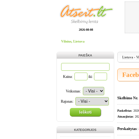
2026-08-08
Vilnius, Lietuva
PAIEŠKA
Lietuva
›
V
Faceb
Kaina:
iki
Veiksmas:
Skelbimo Nr.
Rajonas:
Paskelbtas
: 202
Ieškoti
Atnaujintas
: 20
Perskaitytas
:
KATEGORIJOS