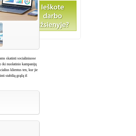
ms skatinti socialiniuose
o iki nuolatinio kampanijų
alius klientus ten, kur jie
ti stabilią grąžą iš