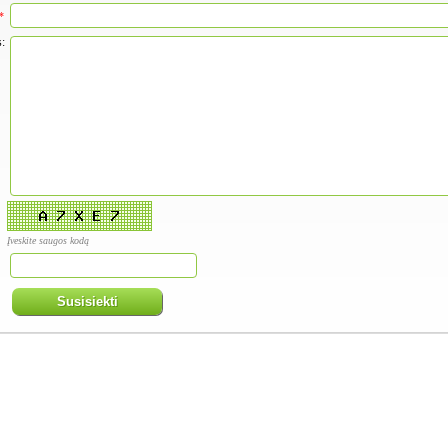
*
:
Įveskite saugos kodą
Susisiekti