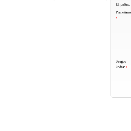
El. paštas:
Pranešimas
*
Saugos
kodas:
*