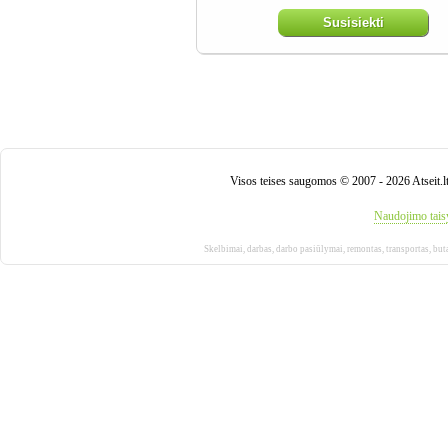
Susisiekti
Visos teises saugomos © 2007 - 2026 Atseit.l
Naudojimo tais
Skelbimai
,
darbas
,
darbo pasiūlymai
,
remontas
,
transportas
,
but