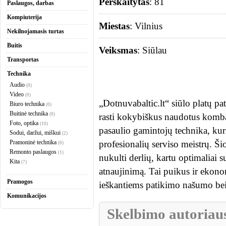
Perskaitytas
: 81
Paslaugos, darbas
Kompiuterija
Miestas
: Vilnius
Nekilnojamasis turtas
Buitis
Veiksmas
: Siūlau
Transportas
Technika
Audio
(0)
Video
(0)
„Dotnuvabaltic.lt“ siūlo platų p
Biuro technika
(0)
Buitinė technika
(0)
rasti kokybiškus naudotus komba
Foto, optika
(10)
pasaulio gamintojų technika, kur
Sodui, daržui, miškui
(2)
Pramoninė technika
profesionalių serviso meistrų. Šio
(0)
Remonto paslaugos
(1)
nukulti derlių, kartu optimaliai 
Kita
(7)
atnaujinimą. Tai puikus ir eko
Pramogos
ieškantiems patikimo našumo bei
Komunikacijos
Skelbimo autoriau