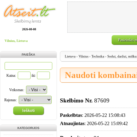
2026-08-08
Pasirinkti 
Vilnius, Lietuva
PAIEŠKA
Lietuva
›
Vilnius
›
Technika
›
Sodui, daržui, mišku
Naudoti kombaina
Kaina:
iki
Veiksmas:
Skelbimo Nr.
87609
Rajonas:
Ieškoti
Paskelbtas
: 2026-05-22 15:08:43
Atnaujintas
: 2026-05-22 15:09:42
KATEGORIJOS