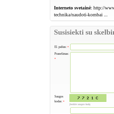
Interneto svetainė
:
http://www
technika/naudoti-kombai ...
Susisiekti su skel
El. paštas:
*
Pranešimas:
*
Saugos
kodas:
*
Įveskite saugos kodą