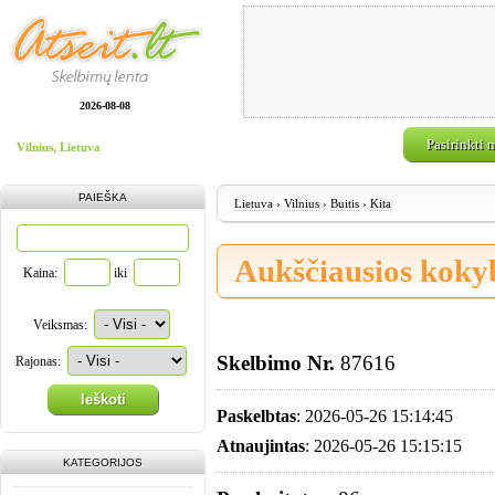
2026-08-08
Pasirinkti 
Vilnius, Lietuva
PAIEŠKA
Lietuva
›
Vilnius
›
Buitis
›
Kita
Aukščiausios kokyb
Kaina:
iki
Veiksmas:
Skelbimo Nr.
87616
Rajonas:
Ieškoti
Paskelbtas
: 2026-05-26 15:14:45
Atnaujintas
: 2026-05-26 15:15:15
KATEGORIJOS