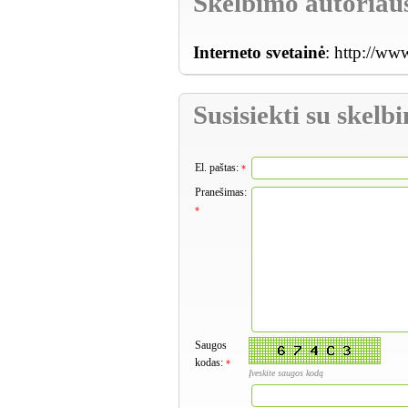
Skelbimo autoriau
Interneto svetainė
:
http://www
Susisiekti su skel
El. paštas:
*
Pranešimas:
*
Saugos
kodas:
*
Įveskite saugos kodą