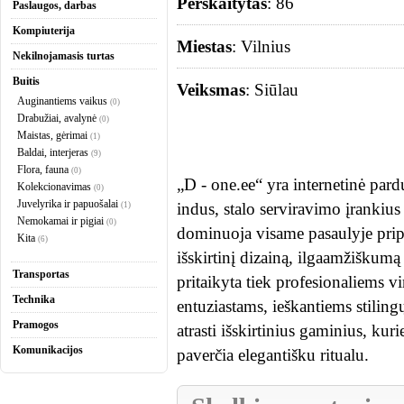
Perskaitytas
: 86
Paslaugos, darbas
Kompiuterija
Miestas
: Vilnius
Nekilnojamasis turtas
Buitis
Veiksmas
: Siūlau
Auginantiems vaikus
(0)
Drabužiai, avalynė
(0)
Maistas, gėrimai
(1)
Baldai, interjeras
(9)
Flora, fauna
(0)
„D - one.ee“ yra internetinė pard
Kolekcionavimas
(0)
Juvelyrika ir papuošalai
indus, stalo serviravimo įrankiu
(1)
Nemokamai ir pigiai
(0)
dominuoja visame pasaulyje pripaž
Kita
(6)
išskirtinį dizainą, ilgaamžiškumą
Transportas
pritaikyta tiek profesionaliems v
Technika
entuziastams, ieškantiems stilin
Pramogos
atrasti išskirtinius gaminius, kur
Komunikacijos
paverčia elegantišku ritualu.