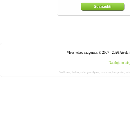
Susisiekti
Visos teises saugomos © 2007 - 2026 Atseit.l
Naudojimo tais
Skelbimai
,
darbas
,
darbo pasiūlymai
,
remontas
,
transportas
,
but